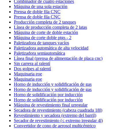
Combinador de cuatro estaciones
Máquina de una sola estación
Prensa de doble fila CNC
Prensa de doble fila CNC
Producción completa de 2 tanques
Línea de producción completa de 2 latas
Máquina de corte de doble estación
Máquina de corte doble ptgs - 2
Paletizadora de tanques vacíos
Paletizadora automática de alta velocidad
Paletizadora semiautomática
Línea final (prensa de alimentación de placa cnc)
Sin carrera al ralentí
Dos golpes al ralentí
Maquinaria eoe
Maquinaria eoe
Horno de inducción y solidificación de gas
Horno de inducción y solidificación de gas
Horno de solidificación por inducción
Horno de solidificación por inducción
Máquina de revestimiento final urregular
Secadora de revestimiento (cabeza cuadrada 18l)
Revestimiento y secadora (extremo del barril)
Secador de revestimiento (≤ extremo irregular 4l)
Convertidor de cono de aerosol multicéntrico