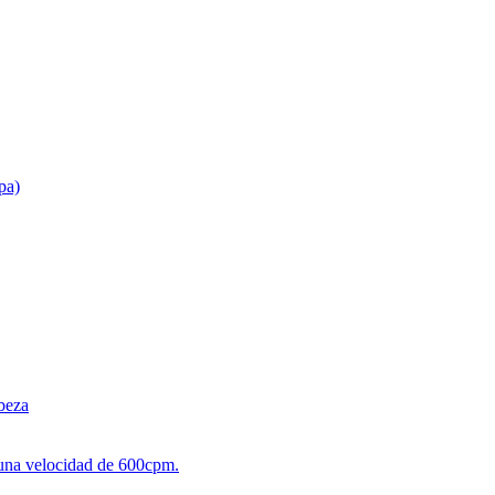
pa)
beza
 una velocidad de 600cpm.