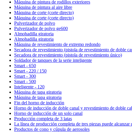
Máquina de pintura de rodillos exteriores
Máquina de pintura al aire libre
Máquina de corte (corte directo)
Máquina de corte (corte directo)
Pulverizador de polvo
Pulverizador de polvo ge600
Almohadilla giratoria
Almohadilla giratoria
Máquina de revestimiento de extremo redondo
Secadora de revestimiento (pistola de revestimiento de doble ca
Secadora de revestimiento (pistola de revestimiento único)
Soldador de tanques de la serie inteligente
Smart - 650
Smart - 220 / 150
Smart - 300
Smart - 500
Inteligente - 120
Máquina de tapa giratoria
Máquina de tapa giratoria
Fin del horno de inducción
Horno de inducción de doble canal y revestimiento de doble ca
Horno de inducción de un solo canal
Producción completa de 3 latas
La línea de producción completa de tres piezas puede alcanzar
Productos de cono y cúpula de aerosoles