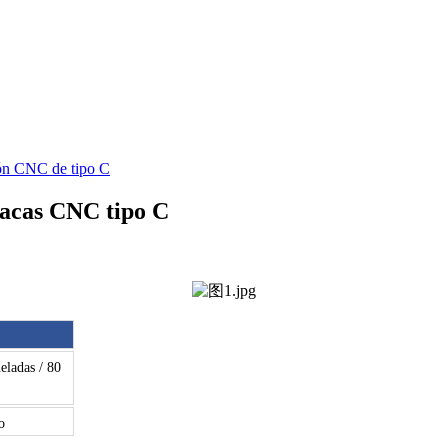
ón CNC de tipo C
lacas CNC tipo C
eladas / 80
o