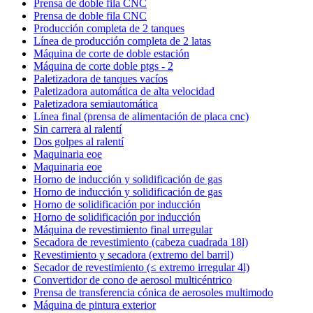
Prensa de doble fila CNC
Prensa de doble fila CNC
Producción completa de 2 tanques
Línea de producción completa de 2 latas
Máquina de corte de doble estación
Máquina de corte doble ptgs - 2
Paletizadora de tanques vacíos
Paletizadora automática de alta velocidad
Paletizadora semiautomática
Línea final (prensa de alimentación de placa cnc)
Sin carrera al ralentí
Dos golpes al ralentí
Maquinaria eoe
Maquinaria eoe
Horno de inducción y solidificación de gas
Horno de inducción y solidificación de gas
Horno de solidificación por inducción
Horno de solidificación por inducción
Máquina de revestimiento final urregular
Secadora de revestimiento (cabeza cuadrada 18l)
Revestimiento y secadora (extremo del barril)
Secador de revestimiento (≤ extremo irregular 4l)
Convertidor de cono de aerosol multicéntrico
Prensa de transferencia cónica de aerosoles multimodo
Máquina de pintura exterior