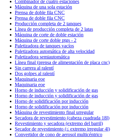
Combinador de cuatro estaciones
Máquina de una sola estación
Prensa de doble fila CNC
Prensa de doble fila CNC
Producción completa de 2 tanques
Línea de producción completa de 2 latas
Máquina de corte de doble estación
Máquina de corte doble ptgs - 2
Paletizadora de tanques vacíos
Paletizadora automática de alta velocidad
Paletizadora semiautomática
Línea final (prensa de alimentación de placa cnc)
Sin carrera al ralentí
Dos golpes al ralentí
Maquinaria eoe
Maquinaria eoe
Horno de inducción y solidificación de gas
Horno de inducción y solidificación de gas
Horno de solidificación por inducción
Horno de solidificación por inducción
Máquina de revestimiento final urregular
Secadora de revestimiento (cabeza cuadrada 18l)
Revestimiento y secadora (extremo del barril)
Secador de revestimiento (≤ extremo irregular 4l)
Convertidor de cono de aerosol multicéntrico