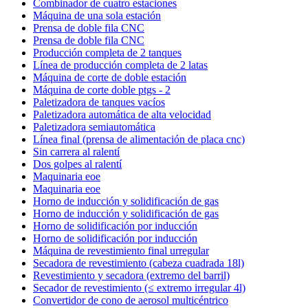
Combinador de cuatro estaciones
Máquina de una sola estación
Prensa de doble fila CNC
Prensa de doble fila CNC
Producción completa de 2 tanques
Línea de producción completa de 2 latas
Máquina de corte de doble estación
Máquina de corte doble ptgs - 2
Paletizadora de tanques vacíos
Paletizadora automática de alta velocidad
Paletizadora semiautomática
Línea final (prensa de alimentación de placa cnc)
Sin carrera al ralentí
Dos golpes al ralentí
Maquinaria eoe
Maquinaria eoe
Horno de inducción y solidificación de gas
Horno de inducción y solidificación de gas
Horno de solidificación por inducción
Horno de solidificación por inducción
Máquina de revestimiento final urregular
Secadora de revestimiento (cabeza cuadrada 18l)
Revestimiento y secadora (extremo del barril)
Secador de revestimiento (≤ extremo irregular 4l)
Convertidor de cono de aerosol multicéntrico