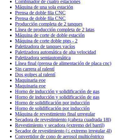
Combinador de cuatro estaciones
Máquina de una sola estación
Prensa de doble fila CNC
Prensa de doble fila CNC
Producción completa de 2 tanques
Línea de producción completa de 2 latas
Máquina de corte de doble estación
Máquina de corte doble ptgs - 2
Paletizadora de tanques vacíos
Paletizadora automática de alta velocidad
Paletizadora semiautomática
Línea final (prensa de alimentación de placa cnc)
Sin carrera al ralentí
Dos golpes al ralentí
Maquinaria eoe
Maquinaria eoe
Horno de inducción y solidificación de gas
Horno de inducción y solidificación de gas
Horno de solidificación por inducción
Horno de solidificación por inducción
Máquina de revestimiento final urregular
Secadora de revestimiento (cabeza cuadrada 18l)
Revestimiento y secadora (extremo del barril)
Secador de revestimiento (≤ extremo irregular 4l)
Convertidor de cono de aerosol multicéntrico