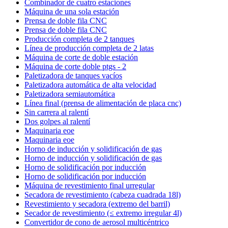
Combinador de cuatro estaciones
Máquina de una sola estación
Prensa de doble fila CNC
Prensa de doble fila CNC
Producción completa de 2 tanques
Línea de producción completa de 2 latas
Máquina de corte de doble estación
Máquina de corte doble ptgs - 2
Paletizadora de tanques vacíos
Paletizadora automática de alta velocidad
Paletizadora semiautomática
Línea final (prensa de alimentación de placa cnc)
Sin carrera al ralentí
Dos golpes al ralentí
Maquinaria eoe
Maquinaria eoe
Horno de inducción y solidificación de gas
Horno de inducción y solidificación de gas
Horno de solidificación por inducción
Horno de solidificación por inducción
Máquina de revestimiento final urregular
Secadora de revestimiento (cabeza cuadrada 18l)
Revestimiento y secadora (extremo del barril)
Secador de revestimiento (≤ extremo irregular 4l)
Convertidor de cono de aerosol multicéntrico