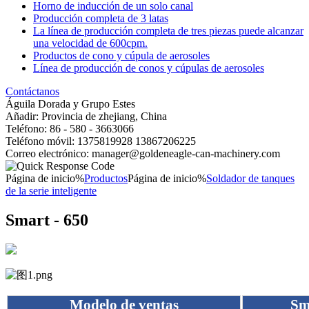
Horno de inducción de un solo canal
Producción completa de 3 latas
La línea de producción completa de tres piezas puede alcanzar
una velocidad de 600cpm.
Productos de cono y cúpula de aerosoles
Línea de producción de conos y cúpulas de aerosoles
Contáctanos
Águila Dorada y Grupo Estes
Añadir: Provincia de zhejiang, China
Teléfono: 86 - 580 - 3663066
Teléfono móvil: 1375819928 13867206225
Correo electrónico: manager@goldeneagle-can-machinery.com
Página de inicio%
Productos
Página de inicio%
Soldador de tanques
de la serie inteligente
Smart - 650
Modelo de ventas
Sm