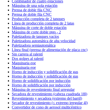
Combinador de cuatro estaciones
Máquina de una sola estación
Prensa de doble fila CNC
Prensa de doble fila CNC
Producción completa de 2 tanques
Línea de producción completa de 2 latas
Máquina de corte de doble estación
Máquina de corte doble ptgs - 2
Paletizadora de tanques vacíos
Paletizadora automática de alta velocidad
Paletizadora semiautomática
Línea final (prensa de alimentación de placa cnc)
Sin carrera al ralentí
Dos golpes al ralentí
Maquinaria eoe
Maquinaria eoe
Horno de inducción y solidificación de gas
Horno de inducción y solidificación de gas
Horno de solidificación por inducción
Horno de solidificación por inducción
Máquina de revestimiento final urregular
Secadora de revestimiento (cabeza cuadrada 18l)
Revestimiento y secadora (extremo del barril)
Secador de revestimiento (≤ extremo irregular 4l)
Convertidor de cono de aerosol multicéntrico