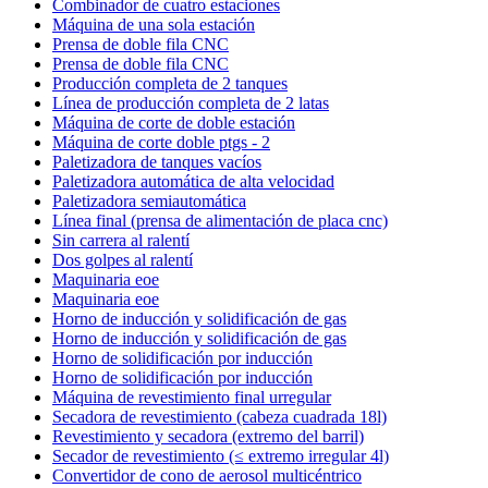
Combinador de cuatro estaciones
Máquina de una sola estación
Prensa de doble fila CNC
Prensa de doble fila CNC
Producción completa de 2 tanques
Línea de producción completa de 2 latas
Máquina de corte de doble estación
Máquina de corte doble ptgs - 2
Paletizadora de tanques vacíos
Paletizadora automática de alta velocidad
Paletizadora semiautomática
Línea final (prensa de alimentación de placa cnc)
Sin carrera al ralentí
Dos golpes al ralentí
Maquinaria eoe
Maquinaria eoe
Horno de inducción y solidificación de gas
Horno de inducción y solidificación de gas
Horno de solidificación por inducción
Horno de solidificación por inducción
Máquina de revestimiento final urregular
Secadora de revestimiento (cabeza cuadrada 18l)
Revestimiento y secadora (extremo del barril)
Secador de revestimiento (≤ extremo irregular 4l)
Convertidor de cono de aerosol multicéntrico