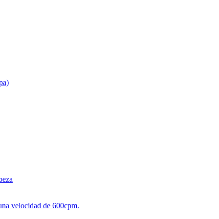
pa)
beza
 una velocidad de 600cpm.