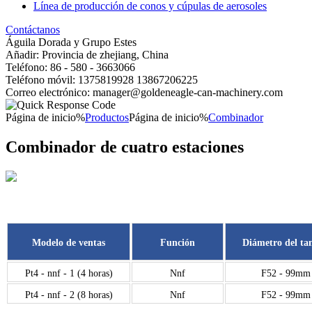
Línea de producción de conos y cúpulas de aerosoles
Contáctanos
Águila Dorada y Grupo Estes
Añadir: Provincia de zhejiang, China
Teléfono: 86 - 580 - 3663066
Teléfono móvil: 1375819928 13867206225
Correo electrónico: manager@goldeneagle-can-machinery.com
Página de inicio%
Productos
Página de inicio%
Combinador
Combinador de cuatro estaciones
Modelo de ventas
Función
Diámetro del ta
Pt4 - nnf - 1 (4 horas)
Nnf
F52 - 99mm
Pt4 - nnf - 2 (8 horas)
Nnf
F52 - 99mm