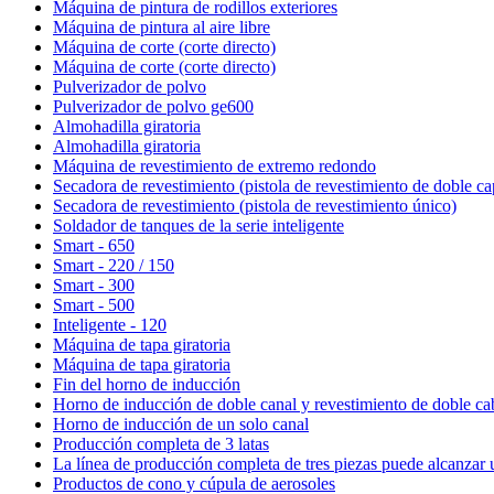
Máquina de pintura de rodillos exteriores
Máquina de pintura al aire libre
Máquina de corte (corte directo)
Máquina de corte (corte directo)
Pulverizador de polvo
Pulverizador de polvo ge600
Almohadilla giratoria
Almohadilla giratoria
Máquina de revestimiento de extremo redondo
Secadora de revestimiento (pistola de revestimiento de doble ca
Secadora de revestimiento (pistola de revestimiento único)
Soldador de tanques de la serie inteligente
Smart - 650
Smart - 220 / 150
Smart - 300
Smart - 500
Inteligente - 120
Máquina de tapa giratoria
Máquina de tapa giratoria
Fin del horno de inducción
Horno de inducción de doble canal y revestimiento de doble ca
Horno de inducción de un solo canal
Producción completa de 3 latas
La línea de producción completa de tres piezas puede alcanzar
Productos de cono y cúpula de aerosoles