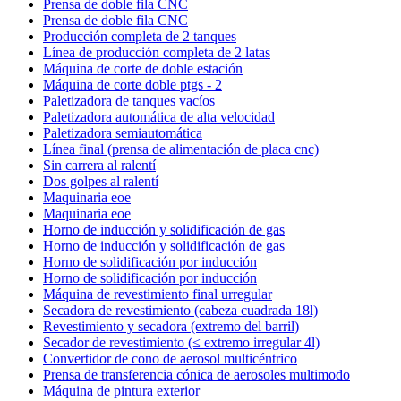
Prensa de doble fila CNC
Prensa de doble fila CNC
Producción completa de 2 tanques
Línea de producción completa de 2 latas
Máquina de corte de doble estación
Máquina de corte doble ptgs - 2
Paletizadora de tanques vacíos
Paletizadora automática de alta velocidad
Paletizadora semiautomática
Línea final (prensa de alimentación de placa cnc)
Sin carrera al ralentí
Dos golpes al ralentí
Maquinaria eoe
Maquinaria eoe
Horno de inducción y solidificación de gas
Horno de inducción y solidificación de gas
Horno de solidificación por inducción
Horno de solidificación por inducción
Máquina de revestimiento final urregular
Secadora de revestimiento (cabeza cuadrada 18l)
Revestimiento y secadora (extremo del barril)
Secador de revestimiento (≤ extremo irregular 4l)
Convertidor de cono de aerosol multicéntrico
Prensa de transferencia cónica de aerosoles multimodo
Máquina de pintura exterior