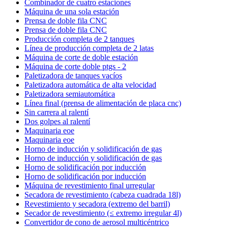
Combinador de cuatro estaciones
Máquina de una sola estación
Prensa de doble fila CNC
Prensa de doble fila CNC
Producción completa de 2 tanques
Línea de producción completa de 2 latas
Máquina de corte de doble estación
Máquina de corte doble ptgs - 2
Paletizadora de tanques vacíos
Paletizadora automática de alta velocidad
Paletizadora semiautomática
Línea final (prensa de alimentación de placa cnc)
Sin carrera al ralentí
Dos golpes al ralentí
Maquinaria eoe
Maquinaria eoe
Horno de inducción y solidificación de gas
Horno de inducción y solidificación de gas
Horno de solidificación por inducción
Horno de solidificación por inducción
Máquina de revestimiento final urregular
Secadora de revestimiento (cabeza cuadrada 18l)
Revestimiento y secadora (extremo del barril)
Secador de revestimiento (≤ extremo irregular 4l)
Convertidor de cono de aerosol multicéntrico