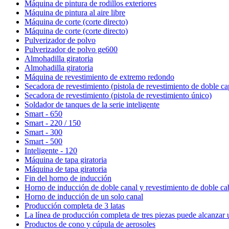
Máquina de pintura de rodillos exteriores
Máquina de pintura al aire libre
Máquina de corte (corte directo)
Máquina de corte (corte directo)
Pulverizador de polvo
Pulverizador de polvo ge600
Almohadilla giratoria
Almohadilla giratoria
Máquina de revestimiento de extremo redondo
Secadora de revestimiento (pistola de revestimiento de doble ca
Secadora de revestimiento (pistola de revestimiento único)
Soldador de tanques de la serie inteligente
Smart - 650
Smart - 220 / 150
Smart - 300
Smart - 500
Inteligente - 120
Máquina de tapa giratoria
Máquina de tapa giratoria
Fin del horno de inducción
Horno de inducción de doble canal y revestimiento de doble ca
Horno de inducción de un solo canal
Producción completa de 3 latas
La línea de producción completa de tres piezas puede alcanzar
Productos de cono y cúpula de aerosoles