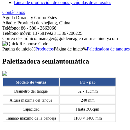
Línea de producción de conos y cúpulas de aerosoles
Contáctanos
Águila Dorada y Grupo Estes
Añadir: Provincia de zhejiang, China
Teléfono: 86 - 580 - 3663066
Teléfono móvil: 1375819928 13867206225
Correo electrónico: manager@goldeneagle-can-machinery.com
Página de inicio%
Productos
Página de inicio%
Paletizadora de tanques
Paletizadora semiautomática
Modelo de ventas
PT - pa3
Diámetro del tanque
52 - 153mm
Altura máxima del tanque
240 mm
Capacidad
Hasta 300cpm
Tamaño máximo de la bandeja
1100 × 1400 mm