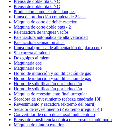
Prensa de doble fila CNC
Prensa de doble fila CNC
Producción completa de 2 tanques
Línea de producción completa de 2 latas
Máquina de corte de doble estación
Máquina de corte doble ptgs - 2
Paletizadora de tanques vacíos
Paletizadora automática de alta velocidad
Paletizadora semiautomática
Línea final (prensa de alimentación de placa cnc)
Sin carrera al ralentí
Dos golpes al ralentí
Maquinaria eoe
Maquinaria eoe
Horno de inducción y solidificación de gas
Horno de inducción y solidificación de gas
Horno de solidificación por inducción
Horno de solidificación por inducción
Máquina de revestimiento final urregular
Secadora de revestimiento (cabeza cuadrada 18l)
Revestimiento y secadora (extremo del barril)
Secador de revestimiento (≤ extremo irregular 4l)
Convertidor de cono de aerosol multicéntrico
Prensa de transferencia cónica de aerosoles multimodo
Máquina de pintura exterior