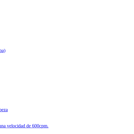
pa)
beza
 una velocidad de 600cpm.