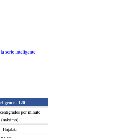
a serie inteligente
teligente - 120
centígrados por minuto
(máximo)
Hojalata