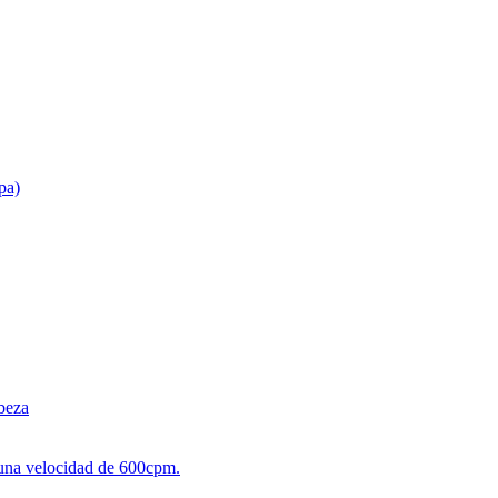
pa)
beza
 una velocidad de 600cpm.