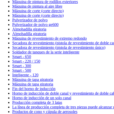
Máquina de pintura de rodillos exteriores
Máquina de pintura al aire libre
Máquina de corte (corte directo)
Máquina de corte (corte directo)
Pulverizador de polvo
Pulverizador de polvo ge600
Almohadilla giratoria
Almohadilla giratoria
Máquina de revestimiento de extremo redondo
Secadora de revestimiento (pistola de revestimiento de doble ca
Secadora de revestimiento (pistola de revestimiento único)
Soldador de tanques de la serie inteligente
Smart - 650
Smart - 220 / 150
Smart - 300
Smart - 500
Inteligente - 120
Máquina de tapa giratoria
Máquina de tapa giratoria
Fin del horno de inducción
Horno de inducción de doble canal y revestimiento de doble ca
Horno de inducción de un solo canal
Producción completa de 3 latas
La línea de producción completa de tres piezas puede alcanzar
Productos de cono y cúpula de aerosoles