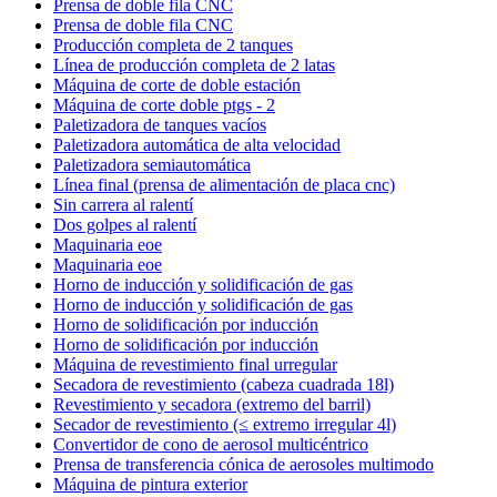
Prensa de doble fila CNC
Prensa de doble fila CNC
Producción completa de 2 tanques
Línea de producción completa de 2 latas
Máquina de corte de doble estación
Máquina de corte doble ptgs - 2
Paletizadora de tanques vacíos
Paletizadora automática de alta velocidad
Paletizadora semiautomática
Línea final (prensa de alimentación de placa cnc)
Sin carrera al ralentí
Dos golpes al ralentí
Maquinaria eoe
Maquinaria eoe
Horno de inducción y solidificación de gas
Horno de inducción y solidificación de gas
Horno de solidificación por inducción
Horno de solidificación por inducción
Máquina de revestimiento final urregular
Secadora de revestimiento (cabeza cuadrada 18l)
Revestimiento y secadora (extremo del barril)
Secador de revestimiento (≤ extremo irregular 4l)
Convertidor de cono de aerosol multicéntrico
Prensa de transferencia cónica de aerosoles multimodo
Máquina de pintura exterior